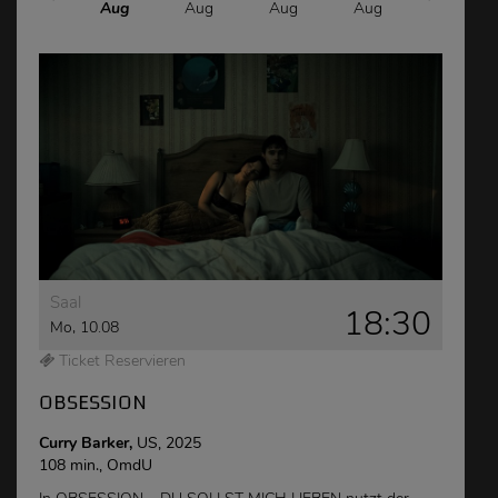
Aug
Aug
Aug
Aug
Aug
Saal
18:30
Mo, 10.08
Ticket Reservieren
OBSESSION
Curry Barker,
US, 2025
108 min., OmdU