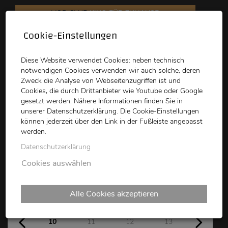
VOD CLUB
KINO FÜR ZUHAUSE
Cookie-Einstellungen
schikaneder
Top Kino
Waystone
Diese Website verwendet Cookies: neben technisch
notwendigen Cookies verwenden wir auch solche, deren
Zweck die Analyse von Webseitenzugriffen ist und
Cookies, die durch Drittanbieter wie Youtube oder Google
gesetzt werden. Nähere Informationen finden Sie in
unserer Datenschutzerklärung. Die Cookie-Einstellungen
können jederzeit über den Link in der Fußleiste angepasst
schikaneder CLUB
werden.
Datenschutzerklärung
Kinoprogramm
Cookies auswählen
Alle Cookies akzeptieren
Mo
Di
Mi
Do
Fr
10
11
12
13
14