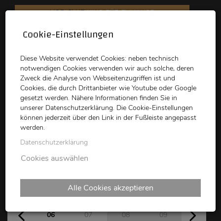
VOD CLUB
KINO FÜR ZUHAUSE
Cookie-Einstellungen
schikaneder
Top Kino
Waystone
Diese Website verwendet Cookies: neben technisch
notwendigen Cookies verwenden wir auch solche, deren
Zweck die Analyse von Webseitenzugriffen ist und
Cookies, die durch Drittanbieter wie Youtube oder Google
gesetzt werden. Nähere Informationen finden Sie in
unserer Datenschutzerklärung. Die Cookie-Einstellungen
können jederzeit über den Link in der Fußleiste angepasst
schikaneder CLUB
werden.
Datenschutzerklärung
Kinoprogramm
Cookies auswählen
Alle Cookies akzeptieren
Do
Fr
Sa
So
Mo
06
07
08
09
10