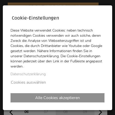
VOD CLUB
KINO FÜR ZUHAUSE
Cookie-Einstellungen
schikaneder
Top Kino
Waystone
Diese Website verwendet Cookies: neben technisch
notwendigen Cookies verwenden wir auch solche, deren
Zweck die Analyse von Webseitenzugriffen ist und
Cookies, die durch Drittanbieter wie Youtube oder Google
gesetzt werden. Nähere Informationen finden Sie in
unserer Datenschutzerklärung. Die Cookie-Einstellungen
können jederzeit über den Link in der Fußleiste angepasst
schikaneder CLUB
werden.
Datenschutzerklärung
Kinoprogramm
Cookies auswählen
Alle Cookies akzeptieren
Do
Fr
Sa
So
Mo
06
07
08
09
10