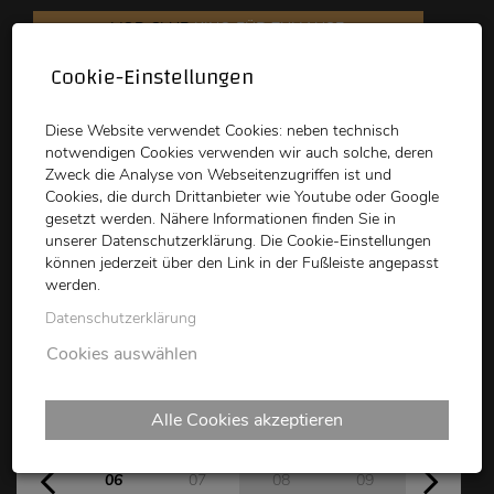
VOD CLUB
KINO FÜR ZUHAUSE
Cookie-Einstellungen
schikaneder
Top Kino
Waystone
Diese Website verwendet Cookies: neben technisch
notwendigen Cookies verwenden wir auch solche, deren
Zweck die Analyse von Webseitenzugriffen ist und
Cookies, die durch Drittanbieter wie Youtube oder Google
gesetzt werden. Nähere Informationen finden Sie in
unserer Datenschutzerklärung. Die Cookie-Einstellungen
können jederzeit über den Link in der Fußleiste angepasst
schikaneder CLUB
werden.
Datenschutzerklärung
Kinoprogramm
Cookies auswählen
Alle Cookies akzeptieren
Do
Fr
Sa
So
Mo
06
07
08
09
10